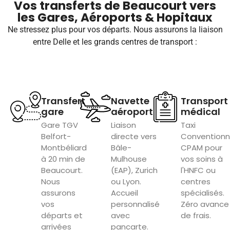
Vos transferts de Beaucourt vers
les Gares, Aéroports & Hopitaux
Ne stressez plus pour vos départs. Nous assurons la liaison
entre Delle et les grands centres de transport :
Transfert
Navette
Transport
gare
aéroport
médical
Gare TGV
Liaison
Taxi
Belfort-
directe vers
Convention
Montbéliard
Bâle-
CPAM pour
à 20 min de
Mulhouse
vos soins à
Beaucourt.
(EAP), Zurich
l'HNFC ou
Nous
ou Lyon.
centres
assurons
Accueil
spécialisés.
vos
personnalisé
Zéro avance
départs et
avec
de frais.
arrivées
pancarte.